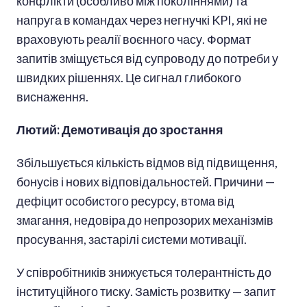
конфлікти (особливо між поколіннями) та
напруга в командах через негнучкі KPI, які не
враховують реалії воєнного часу. Формат
запитів зміщується від супроводу до потреби у
швидких рішеннях. Це сигнал глибокого
виснаження.
Лютий: Демотивація до зростання
Збільшується кількість відмов від підвищення,
бонусів і нових відповідальностей. Причини —
дефіцит особистого ресурсу, втома від
змагання, недовіра до непрозорих механізмів
просування, застарілі системи мотивації.
У співробітників знижується толерантність до
інституційного тиску. Замість розвитку — запит