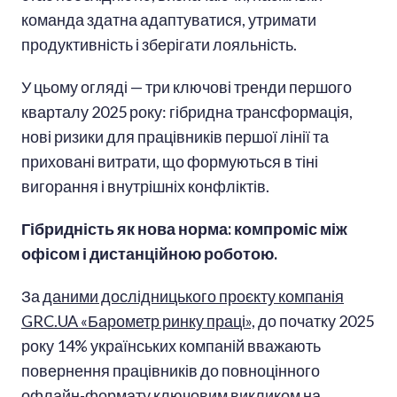
команда здатна адаптуватися, утримати
продуктивність і зберігати лояльність.
У цьому огляді — три ключові тренди першого
кварталу 2025 року: гібридна трансформація,
нові ризики для працівників першої лінії та
приховані витрати, що формуються в тіні
вигорання і внутрішніх конфліктів.
Гібридність як нова норма: компроміс між
офісом і дистанційною роботою.
За
даними дослідницького проєкту компанія
GRC.UA «Барометр ринку праці»,
до початку 2025
року 14% українських компаній вважають
повернення працівників до повноцінного
офлайн-формату ключовим викликом на