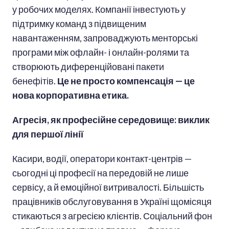
у робочих моделях. Компанії інвестують у
підтримку команд з підвищеним
навантаженням, запроваджують менторські
програми між офлайн- і онлайн-ролями та
створюють диференційовані пакети
бенефітів.
Це не просто компенсація — це
нова корпоративна етика.
Агресія, як професійне середовище: виклик
для першої лінії
Касири, водії, оператори контакт-центрів —
сьогодні ці професії на передовій не лише
сервісу, а й емоційної витривалості. Більшість
працівників обслуговування в Україні щомісяця
стикаються з агресією клієнтів. Соціальний фон