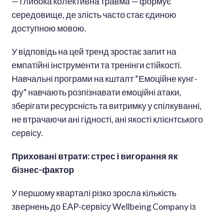
— глибока колективна травма — формує
середовище, де злість часто стає єдиною
доступною мовою.
У відповідь на цей тренд зростає запит на
емпатійні інструменти та тренінги стійкості.
Навчальні програми на кшталт “Емоційне кунг-
фу” навчають розпізнавати емоційні атаки,
зберігати ресурсність та витримку у спілкуванні,
не втрачаючи ані гідності, ані якості клієнтського
сервісу.
Приховані втрати: стрес і вигорання як
бізнес-фактор
У першому кварталі різко зросла кількість
звернень до EAP-сервісу Wellbeing Company із