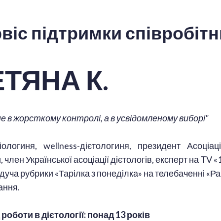
віс підтримки співробітн
ЕТЯНА К.
е в жорсткому контролі, а в усвідомленому виборі"
іологиня, wellness-дієтологиня, президент Асоціац
, член Української асоціації дієтологів, експерт на TV «
уча рубрики «Тарілка з понеділка» на телебаченні «Ра
ання.
роботи в дієтології: понад 13 років