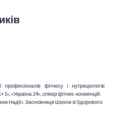
иків
ії професіоналів фітнесу і нутриціологів
1+1», «Україна 24», спікер фітнес-конвенцій.
нок Надії». Засновниця Школи зі Здорового