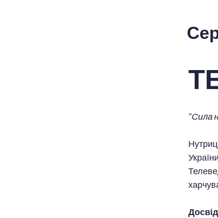
Сер
Т
"Сила н
Нутриц
України
Телевед
харчув
Досвід 