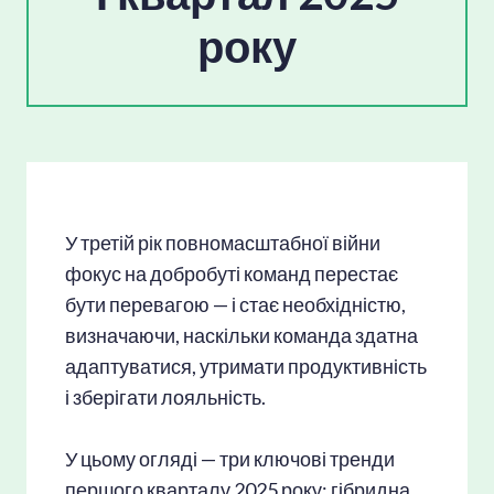
рок
у
У третій рік повномасштабної війни
фокус на добробуті команд перестає
бути перевагою — і стає необхідністю,
визначаючи, наскільки команда здатна
адаптуватися, утримати продуктивність
і зберігати лояльність.
У цьому огляді — три ключові тренди
першого кварталу 2025 року: гібридна