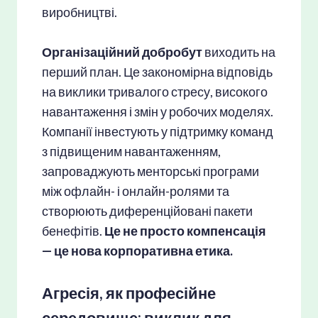
виробництві.
Організаційний добробут
виходить на
перший план. Це закономірна відповідь
на виклики тривалого стресу, високого
навантаження і змін у робочих моделях.
Компанії інвестують у підтримку команд
з підвищеним навантаженням,
запроваджують менторські програми
між офлайн- і онлайн-ролями та
створюють диференційовані пакети
бенефітів.
Це не просто компенсація
— це нова корпоративна етика.
Агресія, як професійне
середовище: виклик для