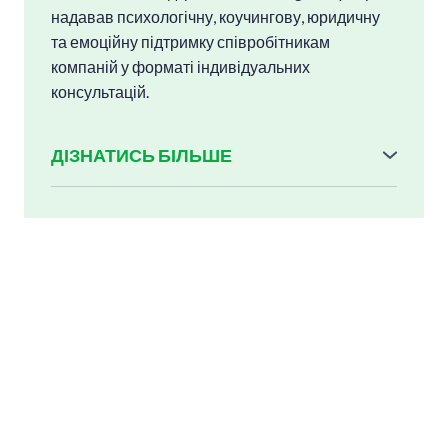
надавав психологічну, коучингову, юридичну
та емоційну підтримку співробітникам
компаній у форматі індивідуальних
консультацій.
ДІЗНАТИСЬ БІЛЬШЕ
За цей період:
• 77% звернень надійшло від жінок,
• 23% — від чоловіків.
Вперше звернулись по допомогу 40,3%
користувачів — це свідчить про зростання
довіри до психологічної підтримки як
частини здорової корпоративної
культури.
Найбільше звернень отримали: