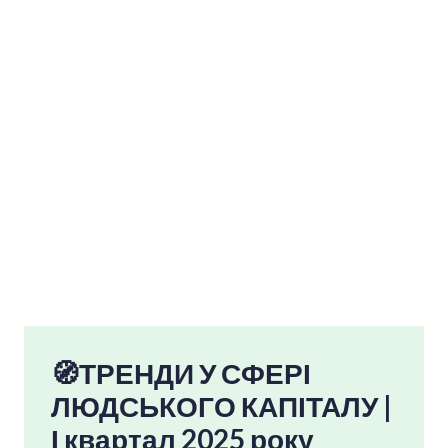
🧭ТРЕНДИ У СФЕРІ
ЛЮДСЬКОГО
КАПІТАЛУ |
І квартал 202
5
ро
к
у