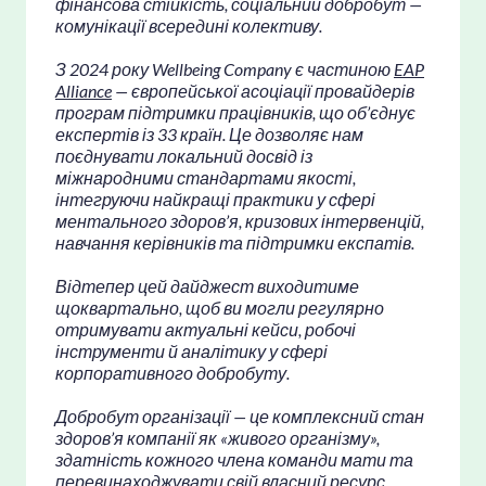
фінансова стійкість, соціальний добробут —
комунікації всередині колективу.
З 2024 року Wellbeing Company є частиною
EAP
Alliance
— європейської асоціації провайдерів
програм підтримки працівників, що об’єднує
експертів із 33 країн. Це дозволяє нам
поєднувати локальний досвід із
міжнародними стандартами якості,
інтегруючи найкращі практики у сфері
ментального здоров’я, кризових інтервенцій,
навчання керівників та підтримки експатів.
Відтепер цей дайджест виходитиме
щоквартально, щоб ви могли регулярно
отримувати актуальні кейси, робочі
інструменти й аналітику у сфері
корпоративного добробуту.
Добробут організації — це комплексний стан
здоров’я компанії як «живого організму»,
здатність кожного члена команди мати та
перевинаходжувати свій власний ресурс,