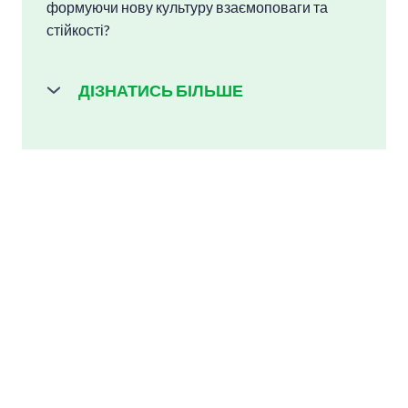
формуючи нову культуру взаємоповаги та
стійкості?
ДІЗНАТИСЬ БІЛЬШЕ
🔹
Турбота про близьки
х
Новий фокус HR-програм — підтримка
близьких людей військових, зокрема
дружин і партнерів. Найчастіше це —
співробітниці компаній, які працюють,
виховують дітей і щодня живуть в умовах
невизначеності. Для них компанії
створюють окремі програми
психологічної підтримки та групи, доступ
до юристів та кризових консультантів.
🔹
Юридична підтримка — для всієї