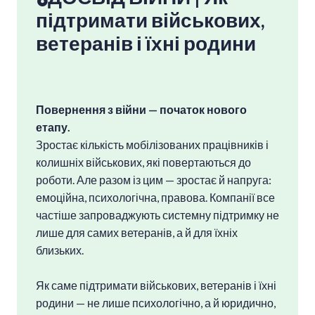
підтримати військових,
чітке розуміння, де саме потрібне
втручання, аби відновити
ветеранів і їхні род
и
н
и
ефективність і баланс у команді.
Повернення з війни — початок нового
етапу.
Зростає кількість мобілізованих працівників і
колишніх військових, які повертаються до
роботи. Але разом із цим — зростає й напруга:
емоційна, психологічна, правова. Компанії все
частіше запроваджують системну підтримку не
лише для самих ветеранів, а й для їхніх
близьких.
Як саме підтримати військових, ветеранів і їхні
родини — не лише психологічно, а й юридично,