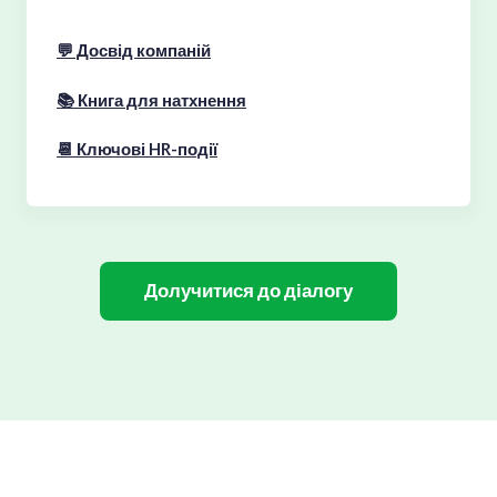
💬 Досвід компаній
📚 Книга для натхнення
📆 Ключові HR-події
Долучитися до діалогу