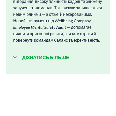
вигорання, високу плинність кадрів та знижену
залученість команди. Такі ризики залишаються
невиміряними — а отже, й некерованими.
Новий інструмент від Wellbeing Company —
Employee Mental Safety Audit
— допомагає
виявити приховані ризики, знизити втрати й
повернути командам баланс та ефективність.
ДІЗНАТИСЬ БІЛЬШЕ
Employee Mental Safety Audit
— це сервіс
Wellbeing Company, що допомагає
виявити причини втрат та перетворити їх
на точки росту.
🔹 Хронічний стрес суттєво знижує
продуктивність працівників.
🔹
До $6 000 щорічних втрат — від одного