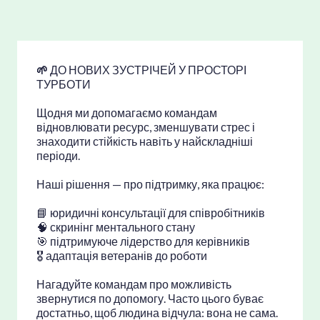
🌱
ДО НОВИХ ЗУСТРІЧЕЙ У ПРОСТО
РІ
ТУРБОТИ
Щодня ми допомагаємо командам
відновлювати ресурс, зменшувати стрес і
знаходити стійкість навіть у найскладніші
періоди.
Наші рішення — про підтримку, яка працює:
📘 юридичні консультації для співр
обітників
🧠 скринінг ментальн
ого стану
🎯 підтримуюче лідерство для к
ерівників
🎖️ адаптація ветеранів
до роботи
Нагадуйте командам про можливість
звернутися по допомогу. Часто цього буває
достатньо, щоб людина відчула: вона не сама.