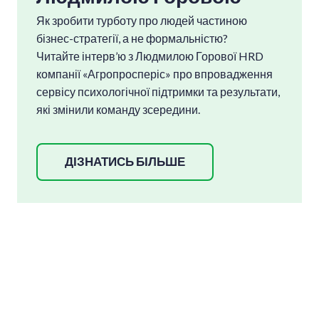
контакт з мобілізованими колегами,
Як зробити турботу про людей частиною
допомагати в адаптації, а HR-спільнотам
бізнес-стратегії, а не формальністю?
— створювати закриті групи для обміну
Читайте інтерв’ю з Людмилою Горової HRD
CV.
Програма Підтримуючого лідерств
а,
компанії «Агропросперіс» про впровадження
навчає не боятися військових та розуміти
сервісу психологічної підтримки та результати,
їх, комунікувати та брати відповідальність
які змінили команду зсередини.
за колег лінійним керівникам, а не тільки
HR підрозділам.
ДІЗНАТИСЬ БІЛЬШЕ