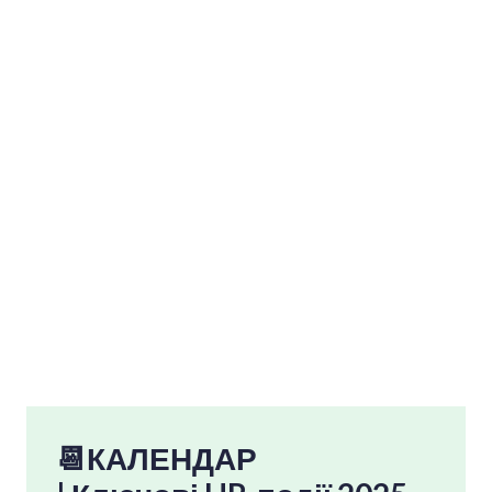
мети. Лалу аналізує реальні кейси
бізнесів, які будують ефективну та
людяну культуру.
Українське видання — «Компанії
майбутнього» (КСД, 2017) — доступне у
провідних онлайн-книгарнях.
📆КАЛЕНД
А
Р