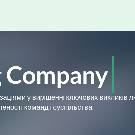
g Company
нізаціями у вирішенні ключових викликів 
еності команд і суспільства.