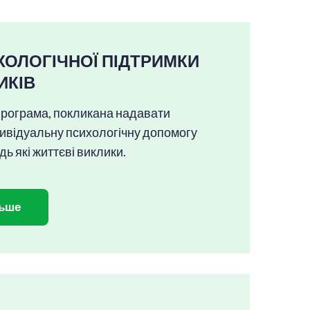
ХОЛОГІЧНОЇ ПІДТРИМКИ
ИКІВ
програма, покликана надавати
дивідуальну психологічну допомогу
дь які життєві виклики.
льше