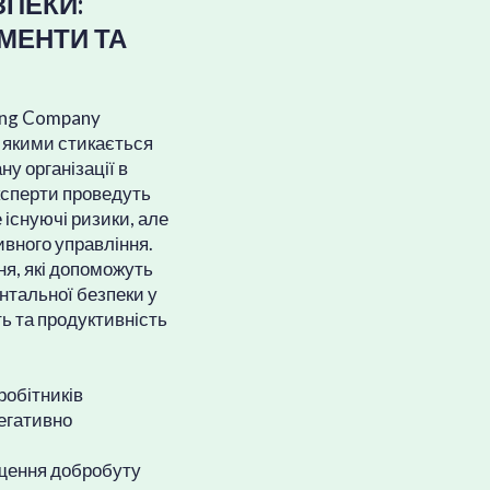
ЗПЕКИ:
УМЕНТИ ТА
eing Company
з якими стикається
ну організації в
експерти проведуть
існуючі ризики, але
ивного управління.
ня, які допоможуть
нтальної безпеки у
ть та продуктивність
робітників
негативно
ащення добробуту