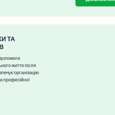
И ТА
ІВ
 допомоги
ьного життя після
зпечує організацію
та професійної