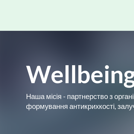
Wellbein
Наша місія - партнерство з орга
формування антикрихкості, залуч