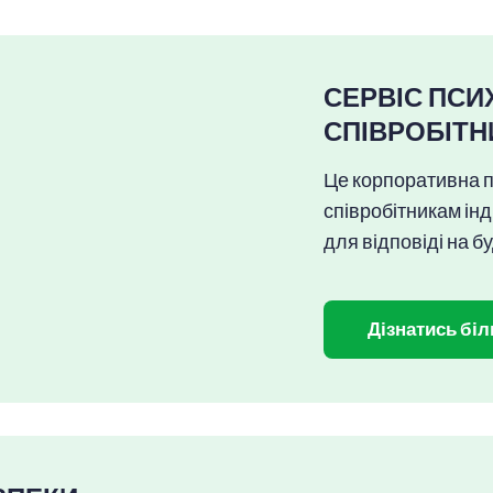
СЕРВІС ПСИ
СПІВРОБІТН
Це корпоративна 
співробітникам ін
для відповіді на бу
Дізнатись бі