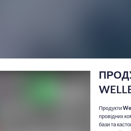
ПРОД
WELL
Продукти
We
провідних ко
бази та каст