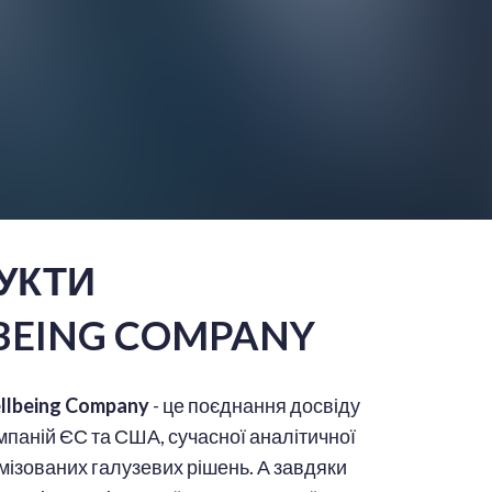
УКТИ
BEING COMPANY
llbeing Company
- це поєднання досвіду
мпаній ЄС та США, сучасної аналітичної
омізованих галузевих рішень. А завдяки