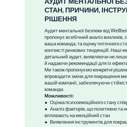
АУДИТ МЕНТАЛЬНОЇ БЕ
СТАН, ПРИЧИНИ, ІНСТР
РІШЕННЯ
Аудит ментальної безпеки від Wellb
пропонує всебічний аналіз викликів, 
ваша команда, та оцінку поточного ста
контексті ринкових тенденцій. Наші 
детальний аудит, виявляючи не лише 
й надаючи рекомендації для їх ефект
Ми також пропонуємо конкретні рішен
впровадити зміни для покращення ме
вашій компанії, забезпечуючи стійкіс
команди.
Можливості:
● Оцінка психоемоційного стану спів
● Аналіз факторів, що позитивно та 
впливають на емоційний стан
● Виявлення інструментів для покр